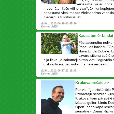
vērtējumā, kā arī golfa
mecenātu. Taču vēl jo svarīgāk, ka kopīgie
pasākuma viesi mazās Aleksandras veselīb
piecarpus tūkstošus latu.
tālāk...
2012-06-18 00:45:26
Komentāri[0]
Kauss tomēr Lindai
Pēc sacensību nolikum
Pasaules latviešu "Op
kļuva Linda Dobele. I
uzvaru sitienu spēlē s
bija lieka, jo sākotnēji pirmo vietu ieguvušo
diskvalificēja par nolikuma neievērošanu.
tālāk...
2012-06-17 22:11:38
Komentāri[0]
Krukova trešais >>
Par vienīgo trīskārtējo 
uzvarētāju sestdien kļuv
Krukovs, kam pārspēlē i
izlases golferi Lindu Do
Open" handikapa ieskai
jaunatne - Dainis Rizik