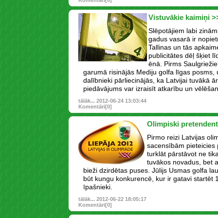
Komentāri[0]
Vistuvākie kaimiņi >
Slēpotājiem labi zinām
gadus vasarā ir nopiet
Tallinas un tās apkai
publicitātes dēļ šķiet 
ēnā. Pirms Saulgrieži
garumā risinājās Mediju golfa līgas posms, 
dalībnieki pārliecinājās, ka Latvijai tuvākā
piedāvājums var izraisīt atkarību un vēlēšano
tālāk...
2012-06-24 13:03:44
Komentāri[0]
Olimpiski pretendent
Pirmo reizi Latvijas ol
sacensībām pieteicies 
turklāt pārstāvot ne tik
tuvākos novadus, bet ar
bieži dzirdētas puses. Jūlijs Usmas golfa la
būt kungu konkurencē, kur ir gatavi startēt
īpašnieki.
tālāk...
2012-06-22 18:05:17
Komentāri[0]