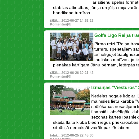
ar sitienu spēles formāt
stabilas attiecības, jūnija un jūlija miju varēs
handikapa turnīros.
tālāk...
2012-06-27 14:52:23
Komentāri[0]
Golfa Līgo Reiņa tra
Pirmo reizi "Reiņa tras
turnīrs, spēlētājiem sa
arī ielīgojot Saulgriežu
tautiskos motīvos, jo k
pienākas kārtīgam Jāņu bērnam, ietērpās ta
tālāk...
2012-06-26 10:21:42
Komentāri[0]
Izmaiņas "Viesturos"
Nedēļas nogalē līdz ar 
mainīsies lietu kārtība 
spēlēšanas nosacījumi k
finansiāli labvēlīgāki kl
sezonas kartes īpašnieki
skaita flaitā kluba biedri iegūs priekšrocība
situācijā nemaksāt vairāk par 25 latiem.
tālāk...
2012-06-25 22:45:30