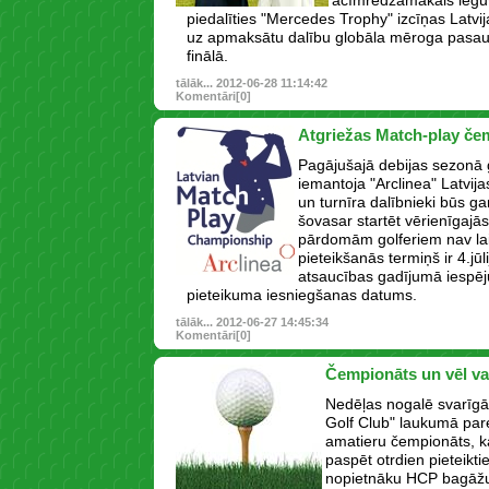
acīmredzamākais iegu
piedalīties "Mercedes Trophy" izcīņas Latvij
uz apmaksātu dalību globāla mēroga pasau
finālā.
tālāk...
2012-06-28 11:14:42
Komentāri[0]
Atgriežas Match-play če
Pagājušajā debijas sezonā g
iemantoja "Arclinea" Latvij
un turnīra dalībnieki būs ga
šovasar startēt vērienīgajā
pārdomām golferiem nav laik
pieteikšanās termiņš ir 4.jūlij
atsaucības gadījumā iespēju 
pieteikuma iesniegšanas datums.
tālāk...
2012-06-27 14:45:34
Komentāri[0]
Čempionāts un vēl va
Nedēļas nogalē svarīgā
Golf Club" laukumā par
amatieru čempionāts, k
paspēt otrdien pieteiktie
nopietnāku HCP bagāžu 