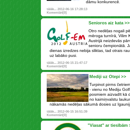
dāmu konkurencē.
tālāk...
2012-06-16 17:28:13
Komentāri[0]
Senioros aiz kata >>
Otro nedēļas nogali pē
mēroga turnīrā, Vilim
Austrijā neizdevās pār
senioru čempionātā. J
dienas izredzes nebija sliktas, tad otrais ra
uz labāko pusi.
tālāk...
2012-06-15 21:47:17
Komentāri[0]
Mediji uz Otepi >>
Turpinot pirms četriem
- vienu no Mediju Gol
posmiem aizvadīt kā d
no kaimiņvalstu lauku
nākamās nedēļas sākumā dosies uz Igauniju
tālāk...
2012-06-15 16:51:39
Komentāri[0]
"Viasat" ar tiesībām