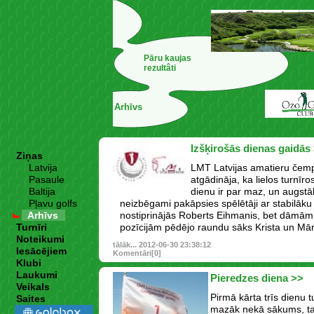
Pāru kaujas
rezultâti
Arhīvs
Izšķirošās dienas gaidās
Ziņas
Latvija
LMT Latvijas amatieru čempi
Pasaule
atgādināja, ka lielos turnīr
Baltija
dienu ir par maz, un augstā
Pļavu golfs
neizbēgami pakāpsies spēlētāji ar stabilāku
Arhīvs
nostiprinājās Roberts Eihmanis, bet dāmām
Turnīri
pozīcijām pēdējo raundu sāks Krista un Mār
Noteikumi
tālāk...
2012-06-30 23:38:12
Iesācējiem
Komentāri[0]
Klubi
Laukumi
Pieredzes diena >>
Veikals
Pirmā kārta trīs dienu t
Saites
mazāk nekā sākums, ta