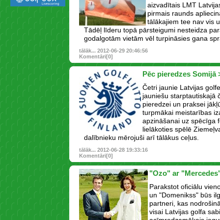
aizvadītais LMT Latvij
pirmais raunds apliecin
tālākajiem tee nav vis u
Tādēļ līderu topā pārsteigumi nesteidza par
godalgotām vietām vēl turpināsies gana spra
tālāk...
2012-06-29 20:46:56
Komentāri[0]
Pēc pieredzes Somijā 
Četri jaunie Latvijas gol
jauniešu starptautiskajā 
pieredzei un praksei jākļ
turpmākai meistarības i
apzināšanai uz spēcīga 
lielākoties spēlē Ziemeļva
dalībnieku mērojuši arī tālākus ceļus.
tālāk...
2012-06-28 19:33:16
Komentāri[0]
"Ozo" ar "Mercedes
Parakstot oficiālu vie
un "Domenikss" būs il
partneri, kas nodrošin
visai Latvijas golfa sab