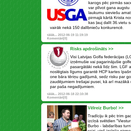
karogs pēc pirmās sac
var plīvot gana augstu 
laukumu sieviešu ama
pirmajā kārtā Krista no
kas ļauj dalīt 36.vietu
vairāk nekā 150 dalībnieču konkurencē.
tālāk...
2012-06-19 11:19:19
Komentāri[0]
Risks apdrošināts >>
Visi Latvijas Golfa federācijas (
izņēmušie vai pagarinājušie golfe
pasargātāki nekā līdz šim. LGF 
noslēgtais līgums garantē HCP kartes īpašn
one bāra tēriņu gadījumā, sedz risku par go
zaudējumiem trešajai pusei, kā arī mazākā 
par paša negadījumiem.
tālāk...
2012-06-18 22:10:38
Komentāri[0]
Vēlreiz Burbo! >>
Tradīciju ik pēc trim g
izcīņā svētdien "Viestur
Burbo - labdarības turn
reizi, viņš izcīnīja pirm