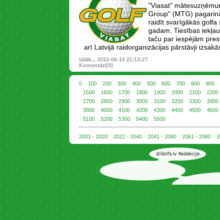
"Viasat" mātesuzņēmu
Group" (MTG) pagarināj
raidīt svarīgākās golfa
gadam. Tiesības iekļauj
taču par iespējām prest
arī Latvijā raidorganizācijas pārstāvji izsakā
tālāk...
2012-06-14 21:13:27
Komentāri[0]
0
100
200
300
400
500
600
700
800
900
1500
1600
1700
1800
1900
2000
2100
2200
2700
2800
2900
3000
3100
3200
3300
3400
3900
4000
4100
4200
4300
4400
4500
4600
5100
5200
5300
5400
5500
2001 - 2020
2021 - 2040
2041 - 2060
2061 - 2080
2