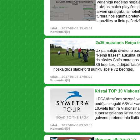
Vērienīgā nedēļas nogalē
Latvijas match-play čempio
arvien spraigāki, lai not
turnīra noslēguma pretendē
iepazīties ar lietu pašreiz
tālāk...
2017-08-09 15:43:01
Komentāri[0]
2x36 maratons Reiņa t
Uz pamatīgu divdienu pas
"Reiņa trases" laukumā, k
risināsies Golfa maratons.
36 bedrītes, tādējādi lab
noskaidros stableford punktu spēlē 72 bedrītēs.
tālāk...
2017-08-08 17:56:26
Komentāri[0]
Kristai TOP 10 Viskons
LPGA fārmtūres sezonā v
nedēļas nogalē ASV aizvadī
10.vietu turnīrā Viskonsin
supersestdienas Krista no
galveno pretendentu flaitā.
tālāk...
2017-08-08 09:59:59
Komentāri[0]
Bronzas atblāzmā >>