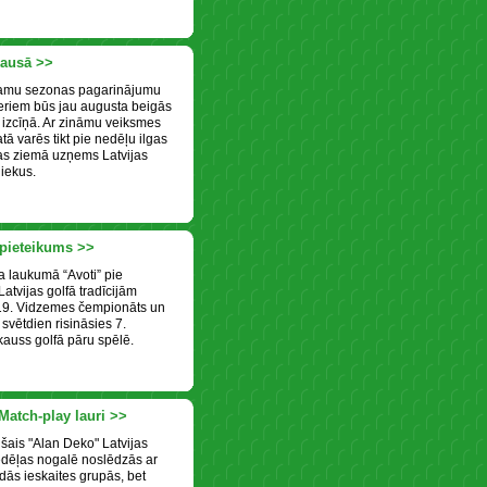
kausā >>
īkamu sezonas pagarinājumu
eriem būs jau augusta beigās
a izcīņā. Ar zināmu veiksmes
tā varēs tikt pie nedēļu ilgas
kas ziemā uzņems Latvijas
iekus.
pieteikums >>
a laukumā “Avoti” pie
atvijas golfā tradīcijām
 19. Vidzemes čempionāts un
svētdien risināsies 7.
auss golfā pāru spēlē.
atch-play lauri >>
ušais "Alan Deko" Latvijas
dēļas nogalē noslēdzās ar
ās ieskaites grupās, bet