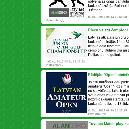
galvenajās cīņās par titul
laukumā izcīnīja Reinhold
Jučmane.
tālāk...
2017-08-14 16:59:08
Komentāri[0]
Piecu valstu čempioni
Latvijas atklātais junioru
laukumā risinājās 14 dažā
lielākā daļa uzvarētāju lau
čempionu tituliem tika arī 
Polijas jaunie golferi.
tālāk...
2017-08-11 19:37:52
Komentāri[0]
Pēdējās "Open" pietei
Ja citu darīšanu vidū piet
amatieru "Open" līdz šim ir
nu šis vēlākais laiks ir pi
svētdienas vakaram var pie
nozīmīgākajam starptautis
laukumā notiks no 18. līd
tālāk...
2017-08-10 14:35:15
Komentāri[0]
Tuvojas Match-play ku