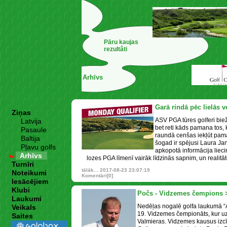
Pāru kaujas
rezultâti
Arhīvs
Garā rindā pēc lielās 
Ziņas
ASV PGA tūres golferi bie
Latvija
bet reti kāds pamana tos, 
Pasaule
raundā cenšas iekļūt pam
Baltija
šogad ir spējusi Laura Ja
Pļavu golfs
apkopotā informācija liecin
Arhīvs
lozes PGA līmenī vairāk līdzinās sapnim, un realitāte
Turnīri
tālāk...
2017-08-23 23:07:19
Noteikumi
Komentāri[0]
Iesācējiem
Klubi
Počs - Vidzemes čempions 
Laukumi
Nedēļas nogalē golfa laukumā “Av
Veikals
19. Vidzemes čempionāts, kur u
Saites
Valmieras. Vidzemes kausus izcīn