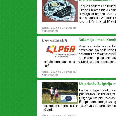
Latvijas golferes no Bulgā
Eiropas Team Shield čempi
aizstājot ar bronzu pērn i
pirms gada tika zaudēts t
sacensībās Latvijai 10.vie
tālāk...
2017-08-07 16:48:50
Komentāri[0]
Nākamajā līmenī Korej
Zināmas pārdomas par liet
profesionālajā golfā rais
paraudzīties tālāk uz austr
profesionāle piektdien Ta
ilgušo pirmo atlases kārtu Korejas dāmu profesion
tūrē.
tālāk...
2017-08-04 10:48:37
Komentāri[0]
Uz priekšu Bulgārijā >
Lai kā rīkotājiem veiktos a
publicēšanu, ir skaidrs, ka
Bulgārijā tika pie uzvara
čempionāta pirmajā izslēg
piektdien turpinās pusfinālā. Savukārt kungu kvart
9.vietu.
tālāk...
2017-08-03 23:54:03