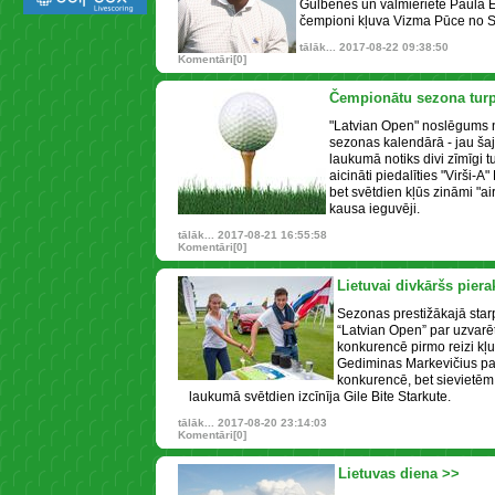
Gulbenes un valmieriete Paula 
čempioni kļuva Vizma Pūce no S
tālāk...
2017-08-22 09:38:50
Komentāri[0]
Čempionātu sezona tur
"Latvian Open" noslēgums
sezonas kalendārā - jau ša
laukumā notiks divi zīmīgi tur
aicināti piedalīties "Virši-
bet svētdien kļūs zināmi "air
kausa ieguvēji.
tālāk...
2017-08-21 16:55:58
Komentāri[0]
Lietuvai divkāršs piera
Sezonas prestižākajā starp
“Latvian Open” par uzvarē
konkurencē pirmo reizi kļuv
Gediminas Markevičius pal
konkurencē, bet sievietēm
laukumā svētdien izcīnīja Gile Bite Starkute.
tālāk...
2017-08-20 23:14:03
Komentāri[0]
Lietuvas diena >>