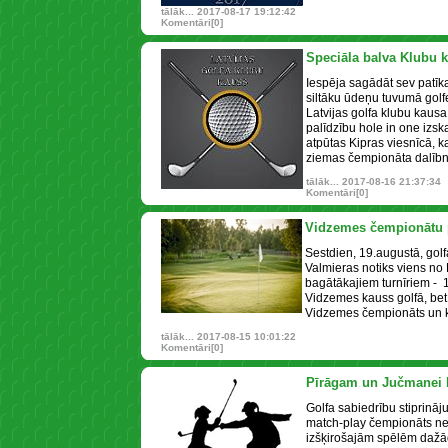
tālāk...
2017-08-17 19:12:42
Komentāri[0]
Speciāla balva Klubu 
Iespēja sagādāt sev pat
siltāku ūdeņu tuvumā golf
Latvijas golfa klubu kaus
palīdzību hole in one izska
atpūtas Kipras viesnīcā, 
ziemas čempionāta dalībn
tālāk...
2017-08-16 21:37:34
Komentāri[0]
Vidzemes čempionātu 
Sestdien, 19.augustā, golf
Valmieras notiks viens no L
bagātākajiem turnīriem -
Vidzemes kauss golfā, bet 
Vidzemes čempionāts un k
tālāk...
2017-08-15 10:01:22
Komentāri[0]
Pīrāgam un Jučmanei M
Golfa sabiedrību stiprināj
match-play čempionāts ne
izšķirošajām spēlēm dažād