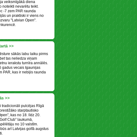
ija veiksmīgākā diena
 noteikti nevarētu teikt.
ēc -7 zem PAR raunda
cijās un praktiski ir viens no
zvaru "Latvian Open".
onkurencē.
tartā >>
ēsture sākās labu laiku pirms
bet tas neliedza viņam
etnu ierakstu turnīra annālēs.
 gadus vecais Igaunijas
em PAR, kas ir nebijis raunda
dās >>
i tradicionāli pulcējas Rīgā
prestižāko starptautisko
Open”, kas no 18. līdz 20.
Golf Club” laukumā,
spēlētāju no 10 valstīm.
būs arī Latvijas golfā augstus
i.