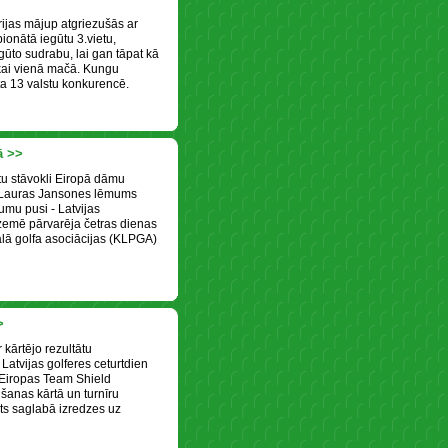
rijas mājup atgriezušās ar
onātā iegūtu 3.vietu,
egūto sudrabu, lai gan tāpat kā
ikai vienā mačā. Kungu
ta 13 valstu konkurencē.
ā >>
u stāvokli Eiropā dāmu
a Lauras Jansones lēmums
umu pusi - Latvijas
izemē pārvarēja četras dienas
ālā golfa asociācijas (KLPGA)
>
r kārtējo rezultātu
 Latvijas golferes ceturtdien
s Eiropas Team Shield
šanas kārtā un turnīru
ets saglabā izredzes uz