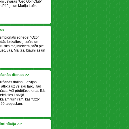
iem uzvaras "Ozo Golf Club"
s Pīrāgs un Marija Luīze
 >>
 čempionāts šonedēļ "Ozo"
dās ieskaites grupās, un
ru tika mājiniekiem, taču pie
Lietuvas, Maltas, Igaunijas un
kšanās dienas >>
eikšanās dalībai Latvijas
 atlikta uz vēlāku laiku, tad
enācis. Vēl pēdējās dienas līdz
teikties Latvijā
kajam turnīram, kas "Ozo"
z 20. augustam.
lminācija >>