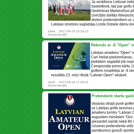
Ja sestdiena Lietuvai neb
basketbolā, tad par golfu to
Gediminas Markevičius p
izvirzījās dalītās līderpozī
diviem pretendentiem uz u
Latvijas izredzes saglabāja Linda Dobele dāmu k
tālāk...
2017-08-19 23:54:12
Komentāri[0]
Rekords ar -8 "Open" s
Latvijas amatieru "Open" v
Carl Hellat piedzimšanas, 
piektdien sagādāt ļoti nopi
Čempionāta pirmo kārtu 16
golferis nospēlēja ar -8 z
rezultāts 23. reizi rīkotā "Latvian Open" vēsturē.
tālāk...
2017-08-18 17:59:01
Komentāri[0]
Pretendenti starta gai
Vasaras otrajā pusē golfer
uz Latvijas golfa sezonas 
amatieru turnīru “Latvian 
augustam risināsies “Ozo 
piesaistot vairāk nekā 80 
Uzvaras pretendentu vidū 
panākumus guvuši sportist