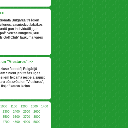
 >>
ionātā Bulgārijā trešdien
meitenes, sasniedzot labākos
aundā gan individuāli, gan
spoži veicās kungiem, kuri
ets Golf Club" laukumā varēs
 un "Viesturos" >>
izlase šonedēļ Bulgārijā
m Shield jeb trešās līgas
cējiem teicama iespēja sajust
ru būs svētdien "Viesturos",
 līnija" kausa izcīņa.
1000
1100
1200
1300
1400
2300
2400
2500
2600
3500
3600
3700
3800
4700
4800
4900
5000