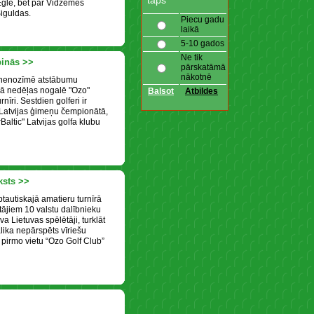
taps
Egle, bet par Vidzemes
iguldas.
Piecu gadu
laikā
5-10 gados
Ne tik
pinās >>
pārskatāmā
nākotnē
 nenozīmē atstābumu
jā nedēļas nogalē "Ozo"
nīri. Sestdien golferi ir
A" Latvijas ģimeņu čempionātā,
Baltic" Latvijas golfa klubu
ksts >>
tautiskajā amatieru turnīrā
tājiem 10 valstu dalībnieku
a Lietuvas spēlētāji, turklāt
ika nepārspēts vīriešu
 pirmo vietu “Ozo Golf Club”