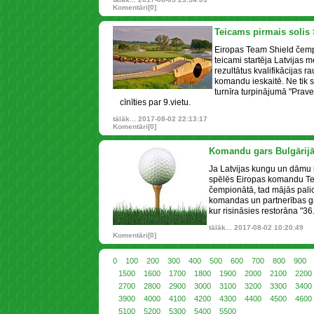
Komentāri[0]
Teicams pirmais solis
Eiropas Team Shield čemp
teicami startēja Latvijas 
rezultātus kvalifikācijas r
komandu ieskaitē. Ne tik 
turnīra turpinājumā "Prav
cīnīties par 9.vietu.
tālāk...
2017-08-02 22:13:17
Komentāri[0]
Komandu gars Bulgārijā
Ja Latvijas kungu un dāmu 
spēlēs Eiropas komandu Tea
čempionātā, tad mājās pali
komandas un partnerības ga
kur risināsies restorāna "36.
tālāk...
2017-08-02 10:20:49
Komentāri[0]
0
100
200
300
400
500
600
700
800
900
1500
1600
1700
1800
1900
2000
2100
2200
2700
2800
2900
3000
3100
3200
3300
3400
3900
4000
4100
4200
4300
4400
4500
4600
5100
5200
5300
5400
5500