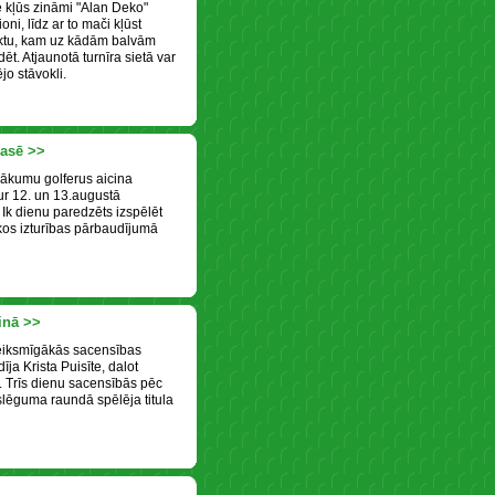
 kļūs zināmi "Alan Deko"
ni, līdz ar to mači kļūst
eiktu, kam uz kādām balvām
t. Atjaunotā turnīra sietā var
ējo stāvokli.
rasē >>
ākumu golferus aicina
ur 12. un 13.augustā
 Ik dienu paredzēts izspēlēt
ākos izturības pārbaudījumā
inā >>
eiksmīgākās sacensības
ja Krista Puisīte, dalot
ā. Trīs dienu sacensībās pēc
slēguma raundā spēlēja titula