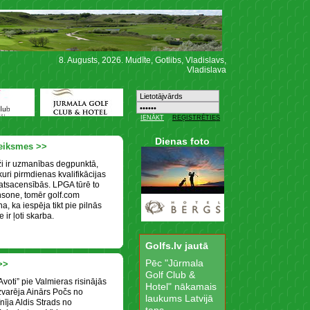
8. Augusts, 2026. Mudīte, Gotlibs, Vladislavs,
Vladislava
Dienas foto
veiksmes >>
ži ir uzmanības degpunktā,
kuri pirmdienas kvalifikācijas
atsacensībās. LPGA tūrē to
nsone, tomēr golf.com
a, ka iespēja tikt pie pilnās
 ir ļoti skarba.
Golfs.lv jautā
Pēc "Jūrmala
>>
Golf Club &
oti” pie Valmieras risinājās
Hotel" nākamais
zvarēja Ainārs Počs no
laukums Latvijā
īja Aldis Strads no