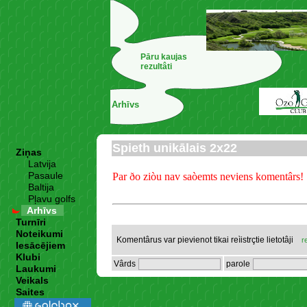
Pāru kaujas
rezultâti
Arhīvs
Spieth unikālais 2x22
Ziņas
Latvija
Pasaule
Par ðo ziòu nav saòemts neviens komentârs!
Baltija
Pļavu golfs
Arhīvs
Turnīri
Noteikumi
Komentârus var pievienot tikai reìistrçtie lietotâji
r
Iesācējiem
Klubi
Vârds
parole
Laukumi
Veikals
Saites