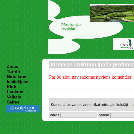
Pāru kaujas
rezultâti
Jūrmalas laukumā īpaša pretimn
Ziņas
Turnīri
Noteikumi
Par ðo ziòu nav saòemts neviens komentârs!
Iesācējiem
Klubi
Laukumi
Veikals
Saites
Komentârus var pievienot tikai reìistrçtie lietotâji
r
Vârds
parole